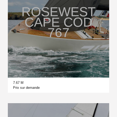
ROSEWEST
CAPE COD
767
7.67 M
Prix sur demande