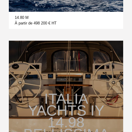
14.80 M
À partir de 498 200 € HT
ITALIA
YACHTS IY
14.98