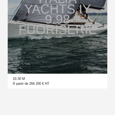
YACHTS IY
9.98
FUORISERIE
10.30 M
À partir de 266 200 € HT