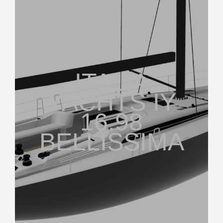
ITALIA
YACHTS IY
16.98
BELLISSIMA