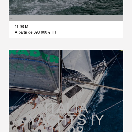
11.98 M
À partir de 393 900 € HT
ITALIA
YACHTS IY
11.98