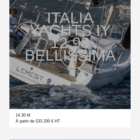
ITALIA
YACHTS IY
12.98
BELLISSIMA
14.30 M
À partir de 533 200 € HT