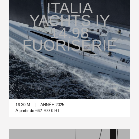
ITALIA
YACHTS IY
14.98
FUORISERIE
16.30 M
|
ANNÉE 2025
À partir de 662 700 € HT